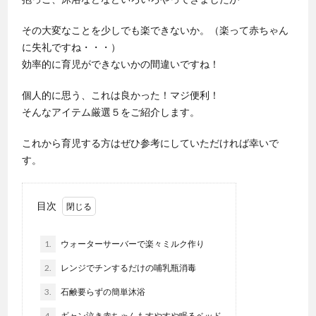
その大変なことを少しでも楽できないか。（楽って赤ちゃん
に失礼ですね・・・）
効率的に育児ができないかの間違いですね！
個人的に思う、これは良かった！マジ便利！
そんなアイテム厳選５をご紹介します。
これから育児する方はぜひ参考にしていただければ幸いで
す。
目次
1.
ウォーターサーバーで楽々ミルク作り
2.
レンジでチンするだけの哺乳瓶消毒
3.
石鹸要らずの簡単沐浴
4.
ギャン泣き赤ちゃんもすやすや眠るベッド