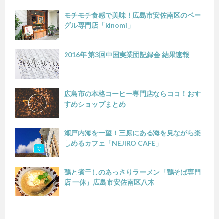
モチモチ食感で美味！広島市安佐南区のベー
グル専門店「kinomi」
2016年 第3回中国実業団記録会 結果速報
広島市の本格コーヒー専門店ならココ！おす
すめショップまとめ
瀬戸内海を一望！三原にある海を見ながら楽
しめるカフェ「NEJIRO CAFE」
鶏と煮干しのあっさりラーメン「鶏そば専門
店 一休」広島市安佐南区八木