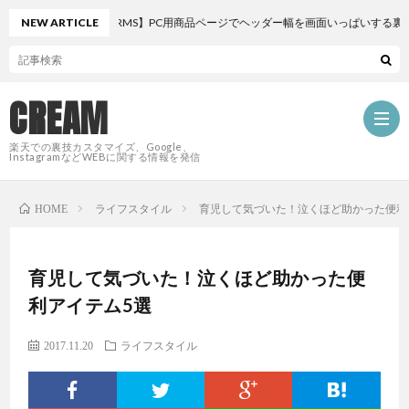
NEW ARTICLE
【楽天RMS】PC用商品ページでヘッダー幅を画面いっぱいする裏ワザ
CREAM
楽天での裏技カスタマイズ、Google、
InstagramなどWEBに関する情報を発信
ライフスタイル
育児して気づいた！泣くほど助かった便利
HOME
HOM
PROF
育児して気づいた！泣くほど助かった便
利アイテム5選
CAT
2017.11.20
ライフスタイル
W