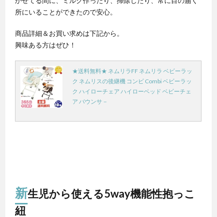
かせてる間に、ミルク作ったり、掃除したり、常に目の届く
所にいることができたので安心。
商品詳細＆お買い求めは下記から。
興味ある方はぜひ！
★送料無料★ ネムリラFF ネムリラ ベビーラッ
ク ネムリスの後継機 コンビ Combi ベビーラッ
ク ハイローチェア ハイローベッド ベビーチェ
ア バウンサ－
新
生児から使える5way機能性抱っこ
紐