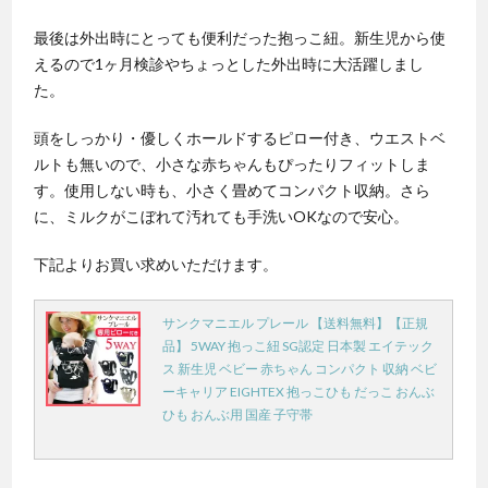
最後は外出時にとっても便利だった抱っこ紐。新生児から使
えるので1ヶ月検診やちょっとした外出時に大活躍しまし
た。
頭をしっかり・優しくホールドするピロー付き、ウエストベ
ルトも無いので、小さな赤ちゃんもぴったりフィットしま
す。使用しない時も、小さく畳めてコンパクト収納。さら
に、ミルクがこぼれて汚れても手洗いOKなので安心。
下記よりお買い求めいただけます。
サンクマニエル プレール 【送料無料】【正規
品】 5WAY 抱っこ紐 SG認定 日本製 エイテック
ス 新生児 ベビー 赤ちゃん コンパクト 収納 ベビ
ーキャリア EIGHTEX 抱っこひも だっこ おんぶ
ひも おんぶ用 国産 子守帯