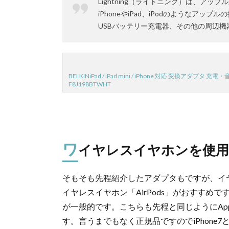
Lightning（ライトニング）は、ア
iPhoneやiPad、iPodのようなア
USBバッテリー充電器、その他の周辺
BELKINiPad / iPad mini / iPhone 対応 変換アダプタ 充電
F8J198BTWHT
ワ
イヤレスイヤホンを使
そもそも先程紹介したアダプタもですが、イ
イヤレスイヤホン「AirPods」がおすすめです
が一般的です。こちらも先程と同じようにAp
す。言うまでもなく正規品ですのでiPhone