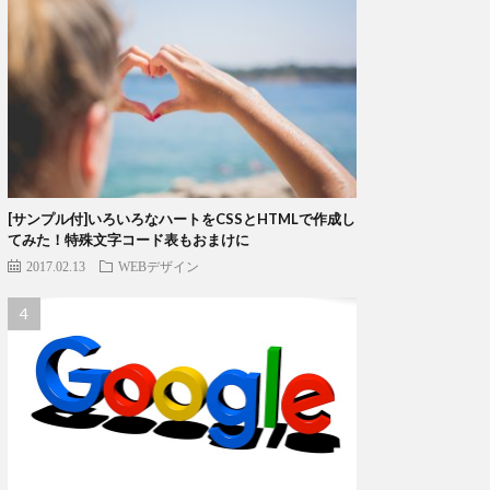
[サンプル付]いろいろなハートをCSSとHTMLで作成し
てみた！特殊文字コード表もおまけに
2017.02.13
WEBデザイン