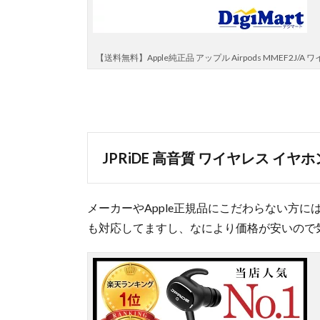
【送料無料】Apple純正品 アップル Airpods MMEF2J/A 
JPRiDE 高音質 ワイヤレス イヤホン 
メーカーやApple正規品にこだわらない方に
も対応してますし、なにより価格が安いので