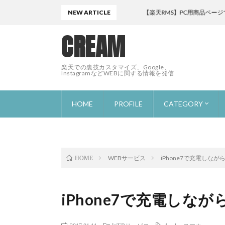
NEW ARTICLE
【楽天RMS】PC用商品ページでヘッダ
CREAM
楽天での裏技カスタマイズ、Google、
InstagramなどWEBに関する情報を発信
HOME
PROFILE
CATEGORY
WEBサービス
WEBデザイン
Google
WordPress
楽天市場
Instagram
ライフスタイル
WEBサービス
iPhone7で充電しな
HOME
iPhone7で充電しな