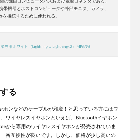
ップル製の独自コンピュータバスおよび電源コネクタである。
ップルの携帯機器とホストコンピュータや外部モニタ、カメラ、
機器を接続するために使われる。
・音楽専用 ホワイト （Lightning → Lightning×2） MFi認証
用する
ヤホンなどのケーブルが邪魔！と思っている方にはワ
。ワイヤレスイヤホンといえば、Bluetoothイヤホン
pleから専用のワイヤレスイヤホンが発売されていま
7と一番互換性が良いです。しかし、価格が少し高いの