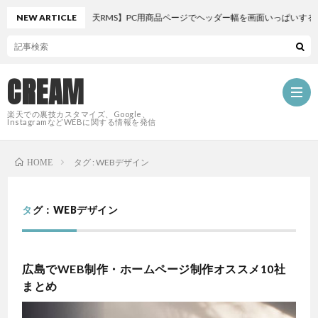
NEW ARTICLE
【楽天RMS】PC用商品ページでヘッダー幅を画面いっぱいする裏ワザ
CREAM
楽天での裏技カスタマイズ、Google、
InstagramなどWEBに関する情報を発信
タグ : WEBデザイン
HOME
HOM
PROF
タグ：WEBデザイン
CAT
広島でWEB制作・ホームページ制作オススメ10社
まとめ
W