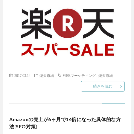
W
G
W
I
2017.03.14
楽天市場
WEBマーケティング
,
楽天市場
続きを読む
INF
Amazonの売上が6ヶ月で14倍になった具体的な方
法[SEO対策]