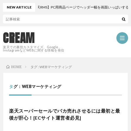
NEW ARTICLE
【楽天RMS】PC用商品ページでヘッダー幅を画面いっぱいする裏ワザ
CREAM
楽天での裏技カスタマイズ、Google、
InstagramなどWEBに関する情報を発信
タグ : WEBマーケティング
HOME
HOM
PROF
タグ：WEBマーケティング
CAT
楽天スーパーセールでバカ売れさせるには最初と最
後が肝心！[ECサイト運営者必見]
W